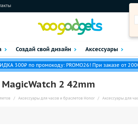
такты
а
Создай свой дизайн
Аксессуары
ИДКА 300₽ по промокоду: PROMO26! При заказе от 200
r MagicWatch 2 42mm
слетов
/
Аксессуары для часов и браслетов Honor
/
Аксессуары для ча