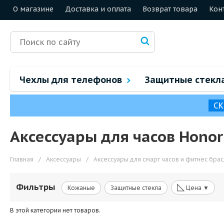
О магазине
Доставка и оплата
Возврат товара
Кон
Чехлы для телефонов
Защитные стекл
СК
Аксессуары для часов Hono
Главная
/
Аксессуары
/
Аксессуары для смарт часов и фитнес бра
◺
Фильтры
Кожаные
Защитные стекла
Цена ▼
В этой категории нет товаров.