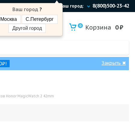
8(800)500-23-42
Ваш город:
Ваш город
?
Москва
С.Петербург
0
Корзина
0
₽
Другой город
Закрыть
✖
0₽!
сов Honor MagicWatch 2 42mm