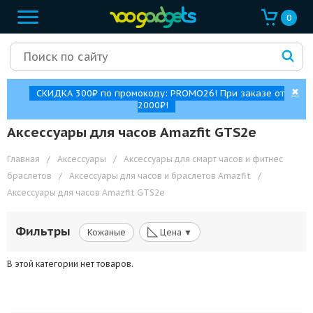
0
✖
СКИДКА 300₽ по промокоду: PROMO26! При заказе от
2000₽!
Аксессуары для часов Amazfit GTS2e
Главная
/
Аксессуары
/
Аксессуары для смарт часов и фитнес
браслетов
/
Аксессуары для часов и браслетов Amazfit
/
Аксессуары для часов Amazfit GTS2e
◺
Фильтры
Кожаные
Цена ▼
В этой категории нет товаров.