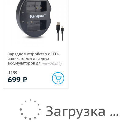
Зарядное устройство с LED-
индикатором для двух
аккумуляторов для Panasonic
(арт:70482)
Lumix DMC-
FZ1000/G80/G90/G90M
1199
699
₽
Загрузка ...