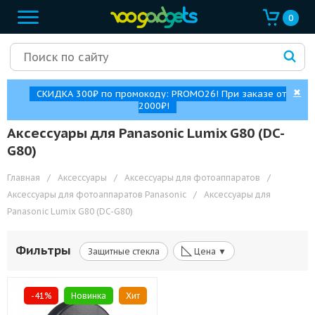
0
✖
СКИДКА 300₽ по промокоду: PROMO26! При заказе от
2000₽!
Аксессуары для Panasonic Lumix G80 (DC-
G80)
Главная
/
Аксессуары
/
Аксессуары для фотоаппаратов
/
Аксессуары для фотоаппаратов Panasonic
/
Аксессуары для
Panasonic Lumix G80 (DC-G80)
◺
Фильтры
Защитные стекла
Цена ▼
-41%
Новинка
Хит