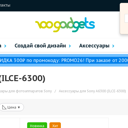
такты
а
Создай свой дизайн
Аксессуары
ИДКА 300₽ по промокоду: PROMO26! При заказе от 200
(ILCE-6300)
уары для фотоаппаратов Sony
/
Аксессуары для Sony A6300 (ILCE-6300)
◺
Цена ▼
Новинка
Хит