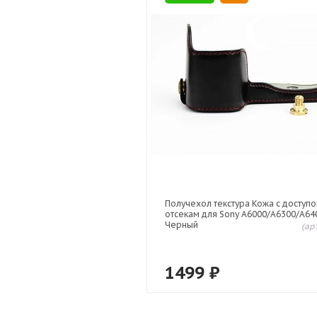
Получехол текстура Кожа с доступо
отсекам для Sony A6000/A6300/A64
Черный
(ар
1499
₽