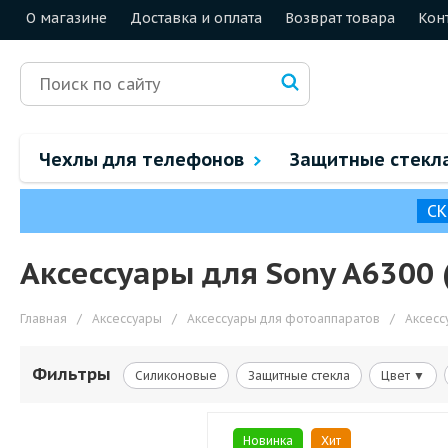
О магазине
Доставка и оплата
Возврат товара
Кон
Чехлы для телефонов
Защитные стекл
СК
Аксессуары для Sony A6300 
Главная
/
Аксессуары
/
Аксессуары для фотоаппаратов
/
Аксесс
Фильтры
Силиконовые
Защитные стекла
Цвет ▼
Новинка
Хит