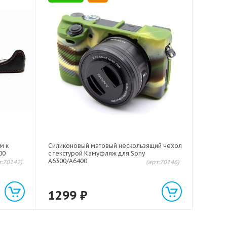
м к
Силиконовый матовый нескользящий чехол
00
с текстурой Камуфляж для Sony
A6300/A6400
т:70142)
(арт:70146)
1299
₽