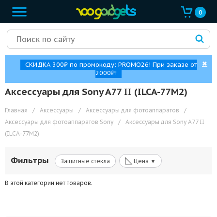
0
✖
СКИДКА 300₽ по промокоду: PROMO26! При заказе от
2000₽!
Аксессуары для Sony A77 II (ILCA-77M2)
Главная
/
Аксессуары
/
Аксессуары для фотоаппаратов
/
Аксессуары для фотоаппаратов Sony
/
Аксессуары для Sony A77 II
(ILCA-77M2)
◺
Фильтры
Защитные стекла
Цена ▼
В этой категории нет товаров.