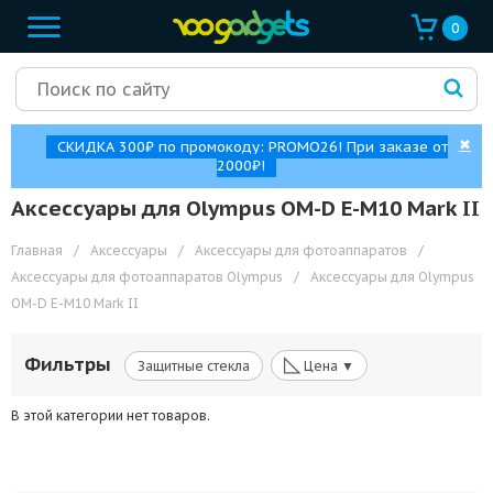
0
✖
СКИДКА 300₽ по промокоду: PROMO26! При заказе от
2000₽!
Аксессуары для Olympus OM-D E-M10 Mark II
Главная
/
Аксессуары
/
Аксессуары для фотоаппаратов
/
Аксессуары для фотоаппаратов Olympus
/
Аксессуары для Olympus
OM-D E-M10 Mark II
◺
Фильтры
Защитные стекла
Цена ▼
В этой категории нет товаров.