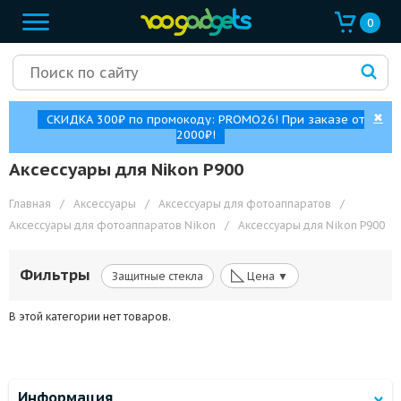
0
✖
СКИДКА 300₽ по промокоду: PROMO26! При заказе от
2000₽!
Аксессуары для Nikon P900
Главная
/
Аксессуары
/
Аксессуары для фотоаппаратов
/
Аксессуары для фотоаппаратов Nikon
/
Аксессуары для Nikon P900
◺
Фильтры
Защитные стекла
Цена ▼
В этой категории нет товаров.
Информация