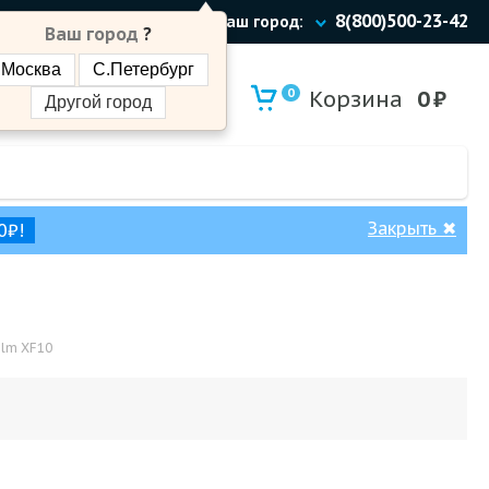
8(800)500-23-42
Ваш город:
Ваш город
?
Москва
С.Петербург
0
Корзина
0
₽
Другой город
Закрыть
✖
0₽!
ilm XF10