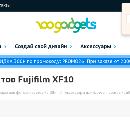
такты
а
Создай свой дизайн
Аксессуары
ИДКА 300₽ по промокоду: PROMO26! При заказе от 200
ов Fujifilm XF10
уары для фотоаппаратов Fujifilm
/
Аксессуары для фотоаппаратов Fujif