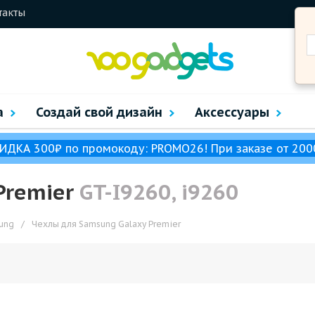
такты
а
Создай свой дизайн
Аксессуары
ИДКА 300₽ по промокоду: PROMO26! При заказе от 200
Premier
GT-I9260, i9260
ung
/
Чехлы для Samsung Galaxy Premier