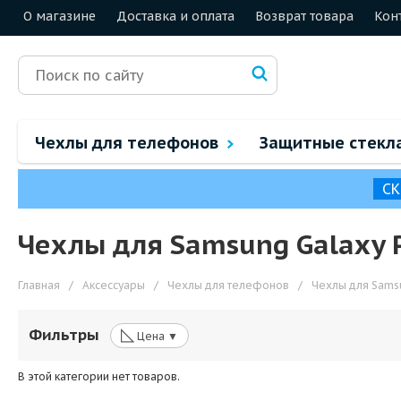
О магазине
Доставка и оплата
Возврат товара
Кон
Чехлы для телефонов
Защитные стекл
СК
Чехлы для Samsung Galaxy 
Главная
/
Аксессуары
/
Чехлы для телефонов
/
Чехлы для Sams
◺
Фильтры
Цена ▼
В этой категории нет товаров.