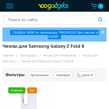
0
✖
СКИДКА 300₽ по промокоду: PROMO26! При заказе от
2000₽!
Чехлы для Samsung Galaxy Z Fold 8
Главная
/
Аксессуары
/
Чехлы для телефонов
/
Чехлы для
Samsung
/
Чехлы для Samsung Galaxy Z Fold 8
◺
Фильтры
Прозрачные
Накладки
Цена ▼
Новинка
Хит