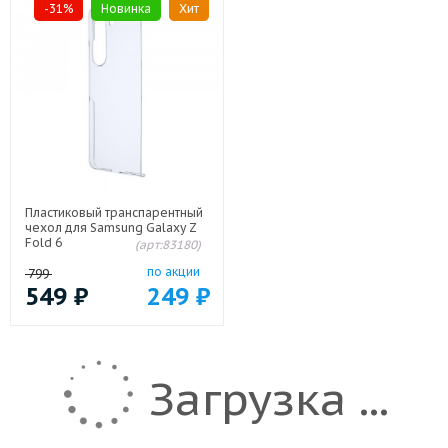
-31%
Новинка
Хит
Пластиковый транспарентный
чехол для Samsung Galaxy Z
Fold 6
(арт:83180)
по акции
799
549
₽
249
₽
Загрузка ...