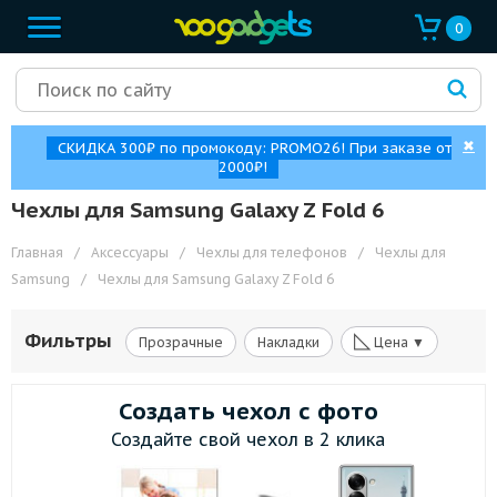
0
✖
СКИДКА 300₽ по промокоду: PROMO26! При заказе от
2000₽!
Чехлы для Samsung Galaxy Z Fold 6
Главная
/
Аксессуары
/
Чехлы для телефонов
/
Чехлы для
Samsung
/
Чехлы для Samsung Galaxy Z Fold 6
◺
Фильтры
Прозрачные
Накладки
Цена ▼
Создать чехол с фото
Создайте свой чехол в 2 клика