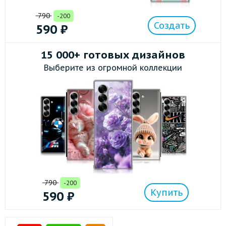
790
-200
Создать
590
₽
15 000+ готовых дизайнов
Выберите из огромной коллекции
790
-200
Купить
590
₽