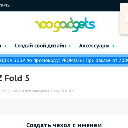
такты
а
Создай свой дизайн
Аксессуары
ИДКА 300₽ по промокоду: PROMO26! При заказе от 200
 Fold 5
ung
/
Чехлы для Samsung Galaxy Z Fold 5
Создать чехол с именем