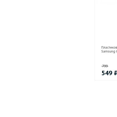
Пластико
Samsung G
799
549