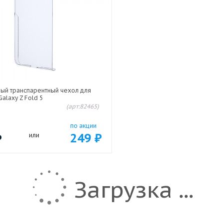
вый транспарентный чехол для
alaxy Z Fold 5
(арт:82465)
по акции
249
₽
₽
или
Загрузка ...