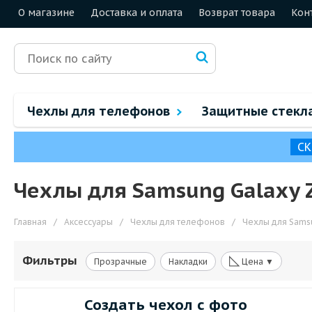
О магазине
Доставка и оплата
Возврат товара
Кон
Чехлы для телефонов
Защитные стекл
СК
Чехлы для Samsung Galaxy Z
Главная
/
Аксессуары
/
Чехлы для телефонов
/
Чехлы для Sams
◺
Фильтры
Прозрачные
Накладки
Цена ▼
Создать чехол с фото