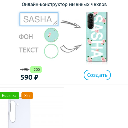
Онлайн-конструктор именных чехлов
790
-200
Создать
590
₽
Новинка
Хит