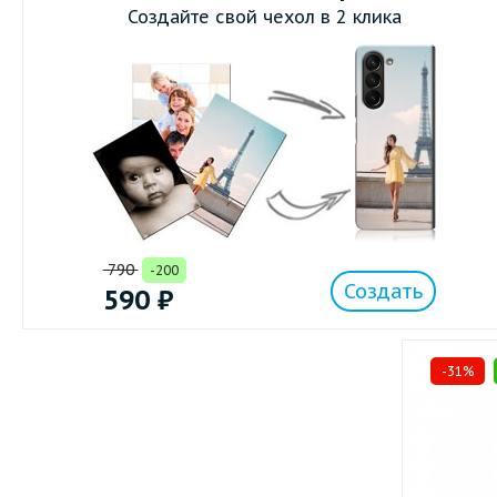
Создайте свой чехол в 2 клика
790
-200
Создать
590
₽
-31%