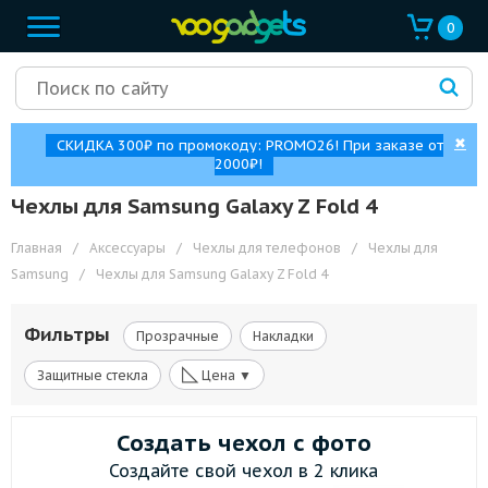
0
✖
СКИДКА 300₽ по промокоду: PROMO26! При заказе от
2000₽!
Чехлы для Samsung Galaxy Z Fold 4
Главная
/
Аксессуары
/
Чехлы для телефонов
/
Чехлы для
Samsung
/
Чехлы для Samsung Galaxy Z Fold 4
Фильтры
Прозрачные
Накладки
◺
Защитные стекла
Цена ▼
Создать чехол с фото
Создайте свой чехол в 2 клика