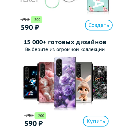
790
-200
Создать
590
₽
15 000+ готовых дизайнов
Выберите из огромной коллекции
790
-200
Купить
590
₽