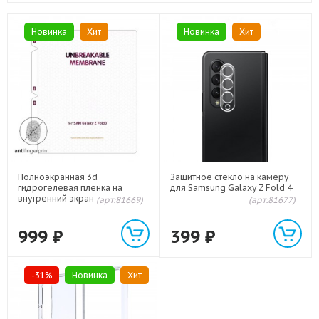
Новинка
Хит
Новинка
Хит
Полноэкранная 3d
Защитное стекло на камеру
гидрогелевая пленка на
для Samsung Galaxy Z Fold 4
внутренний экран для
(арт:81669)
(арт:81677)
Samsung Galaxy Z Fold 4
999
₽
399
₽
-31%
Новинка
Хит