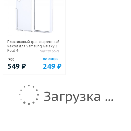
Пластиковый транспарентный
чехол для Samsung Galaxy Z
Fold 4
(арт:81652)
по акции
799
549
₽
249
₽
Загрузка ...