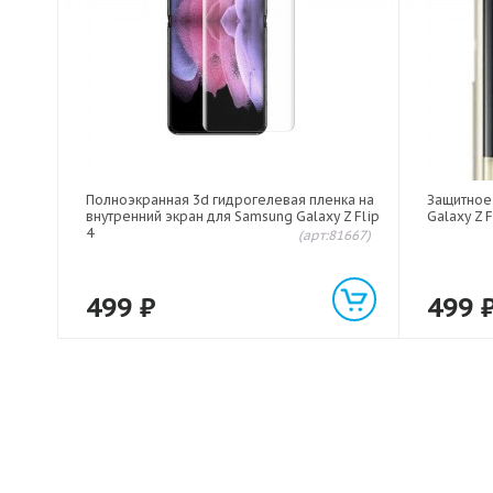
Полноэкранная 3d гидрогелевая пленка на
Защитное
внутренний экран для Samsung Galaxy Z Flip
Galaxy Z F
4
(арт:81667)
499
₽
499