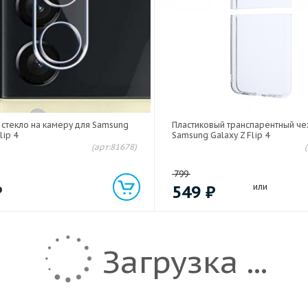
 стекло на камеру для Samsung
Пластиковый транспарентный че
lip 4
Samsung Galaxy Z Flip 4
(арт:81678)
799
₽
549
₽
или
Загрузка ...