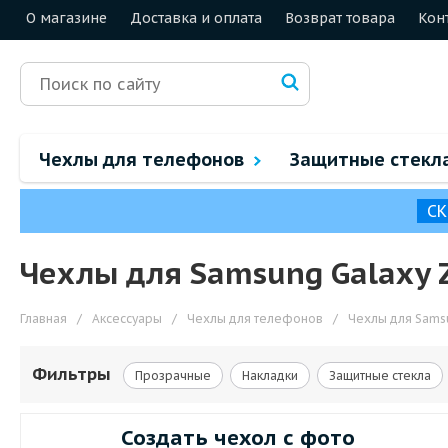
О магазине
Доставка и оплата
Возврат товара
Кон
Чехлы для телефонов
Защитные стекл
СК
Чехлы для Samsung Galaxy Z
Главная
/
Аксессуары
/
Чехлы для телефонов
/
Чехлы для Sams
Фильтры
Прозрачные
Накладки
Защитные стекла
Создать чехол с фото