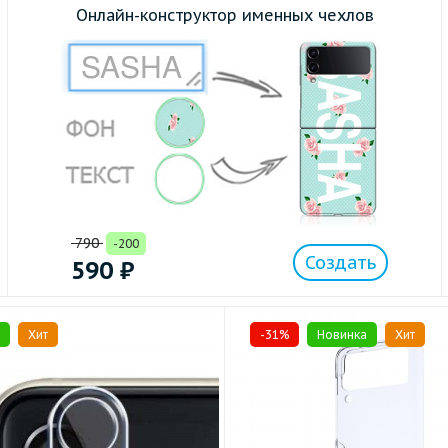
Онлайн-конструктор именных чехлов
790
-200
Создать
590
₽
Хит
-31%
Новинка
Хит