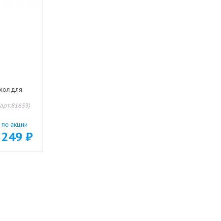
хол для
(арт:81653)
по акции
249
₽