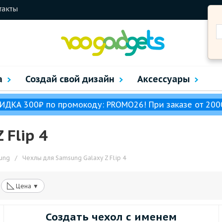
такты
а
Создай свой дизайн
Аксессуары
ИДКА 300₽ по промокоду: PROMO26! При заказе от 200
 Flip 4
ung
/
Чехлы для Samsung Galaxy Z Flip 4
◺
Цена ▼
Создать чехол с именем