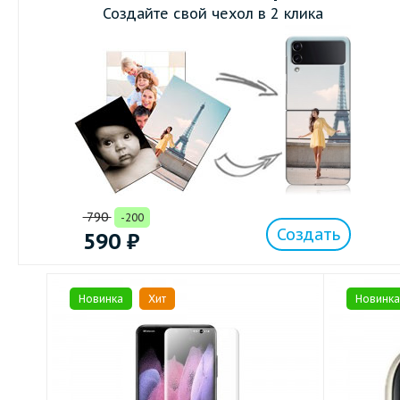
Создайте свой чехол в 2 клика
790
-200
Создать
590
₽
Новинка
Хит
Новинка