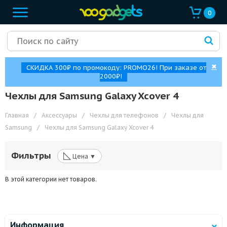
0
✖
СКИДКА 300₽ по промокоду: PROMO26! При заказе от
2000₽!
Чехлы для Samsung Galaxy Xcover 4
Главная
/
Аксессуары
/
Чехлы для телефонов
/
Чехлы для
Samsung
/
Чехлы для Samsung Galaxy Xcover 4
◺
Фильтры
Цена ▼
В этой категории нет товаров.
Информация