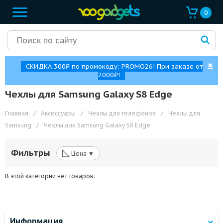
0
✖
СКИДКА 300₽ по промокоду: PROMO26! При заказе от
2000₽!
Чехлы для Samsung Galaxy S8 Edge
Главная
/
Аксессуары
/
Чехлы для телефонов
/
Чехлы для
Samsung
/
Чехлы для Samsung Galaxy S8 Edge
◺
Фильтры
Цена ▼
В этой категории нет товаров.
Информация