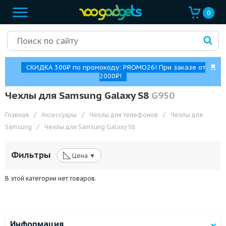
0
✖
СКИДКА 300₽ по промокоду: PROMO26! При заказе от
2000₽!
Чехлы для Samsung Galaxy S8
G950
Главная
/
Аксессуары
/
Чехлы для телефонов
/
Чехлы для
Samsung
/
Чехлы для Samsung Galaxy S8
◺
Фильтры
Цена ▼
В этой категории нет товаров.
Информация