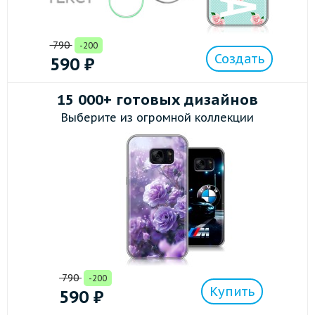
790
-200
Создать
590
₽
15 000+ готовых дизайнов
Выберите из огромной коллекции
790
-200
Купить
590
₽