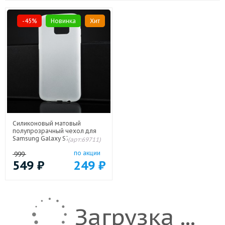
-45%
Новинка
Хит
Силиконовый матовый
полупрозрачный чехол для
Samsung Galaxy S7 Edge
(арт:69711)
Белый
по акции
999
549
₽
249
₽
Загрузка ...