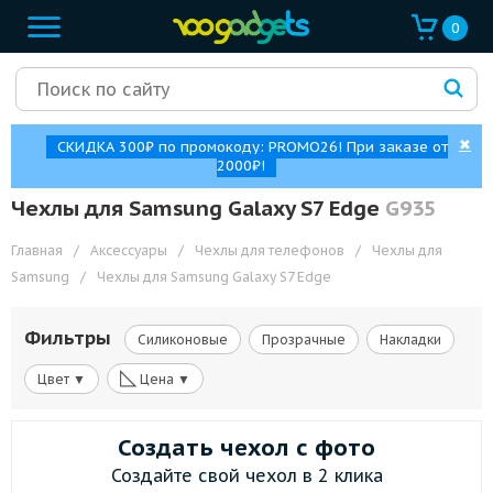
0
✖
СКИДКА 300₽ по промокоду: PROMO26! При заказе от
2000₽!
Чехлы для Samsung Galaxy S7 Edge
G935
Главная
/
Аксессуары
/
Чехлы для телефонов
/
Чехлы для
Samsung
/
Чехлы для Samsung Galaxy S7 Edge
Фильтры
Силиконовые
Прозрачные
Накладки
◺
Цвет ▼
Цена ▼
Создать чехол с фото
Создайте свой чехол в 2 клика