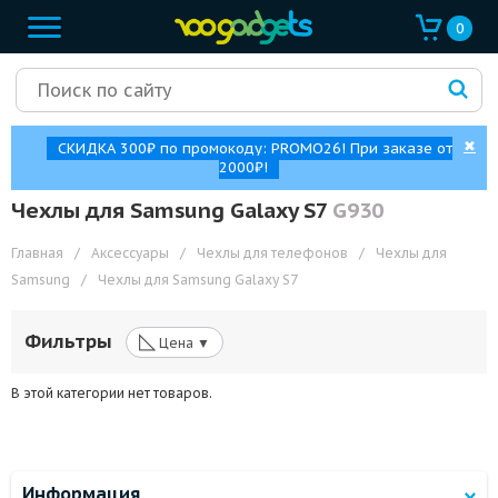
0
✖
СКИДКА 300₽ по промокоду: PROMO26! При заказе от
2000₽!
Чехлы для Samsung Galaxy S7
G930
Главная
/
Аксессуары
/
Чехлы для телефонов
/
Чехлы для
Samsung
/
Чехлы для Samsung Galaxy S7
◺
Фильтры
Цена ▼
В этой категории нет товаров.
Информация