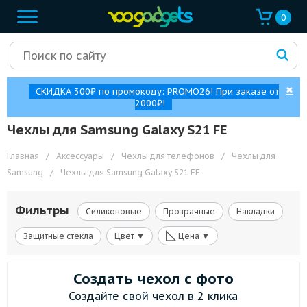
0
✖
СКИДКА 300₽ по промокоду: PROMO26! При заказе от
2000₽!
Чехлы для Samsung Galaxy S21 FE
Главная
/
Аксессуары
/
Чехлы для телефонов
/
Чехлы для
Samsung
/
Чехлы для Samsung Galaxy S21 FE
Фильтры
Силиконовые
Прозрачные
Накладки
◺
Защитные стекла
Цвет ▼
Цена ▼
Создать чехол с фото
Создайте свой чехол в 2 клика