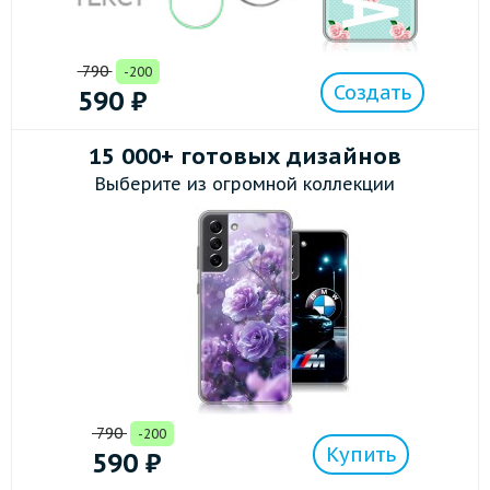
790
-200
Создать
590
₽
15 000+ готовых дизайнов
Выберите из огромной коллекции
790
-200
Купить
590
₽