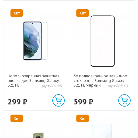
Хит
Хит
Неполноэкранная защитная
3d полноэкранное защитное
пленка для Samsung Galaxy
стекло для Samsung Galaxy
S21 FE
S21 FE Черный
(арт:80299)
(арт:80301)
299
₽
599
₽
Хит
Хит