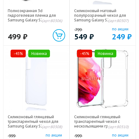
Полноэкранная 3d
Силиконовый матовый
гидрогелевая пленка для
полупрозрачный чехол для
Samsung Galaxy S21 FE
Samsung Galaxy S21 FE Белый
(арт:80306)
(арт:80307)
по акции
799
499
₽
549
₽
249
₽
-45%
Новинка
-45%
Новинка
Силиконовый глянцевый
Силиконовый глянцевый
транспарентный чехол для
транспарентный чехол с
Samsung Galaxy S21 FE
нескользящими гранями с
(арт:80308)
(арт:80310)
усиленными углами для
по акции
по акции
Samsung Galaxy S21 FE
999
999