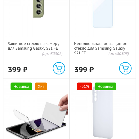
Защитное стекло на камеру
Неполноэкранное защитное
для Samsung Galaxy S21 FE
стекло для Samsung Galaxy
S21 FE
(арт:80302)
(арт:80303)
399
₽
399
₽
Новинка
Хит
-31%
Новинка