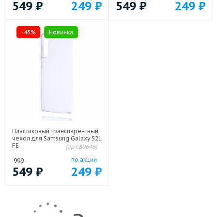
549
₽
249
₽
549
₽
249
₽
-45%
Новинка
Пластиковый транспарентный
чехол для Samsung Galaxy S21
FE
(арт:80646)
по акции
999
549
₽
249
₽