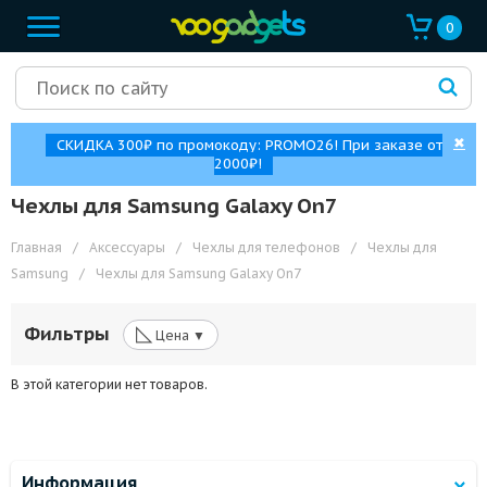
0
✖
СКИДКА 300₽ по промокоду: PROMO26! При заказе от
2000₽!
Чехлы для Samsung Galaxy On7
Главная
/
Аксессуары
/
Чехлы для телефонов
/
Чехлы для
Samsung
/
Чехлы для Samsung Galaxy On7
◺
Фильтры
Цена ▼
В этой категории нет товаров.
Информация