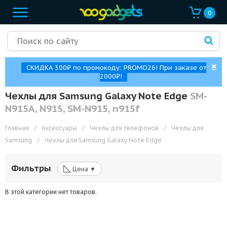
0
✖
СКИДКА 300₽ по промокоду: PROMO26! При заказе от
2000₽!
Чехлы для Samsung Galaxy Note Edge
SM-
N915A, N915, SM-N915, n915f
Главная
/
Аксессуары
/
Чехлы для телефонов
/
Чехлы для
Samsung
/
Чехлы для Samsung Galaxy Note Edge
◺
Фильтры
Цена ▼
В этой категории нет товаров.