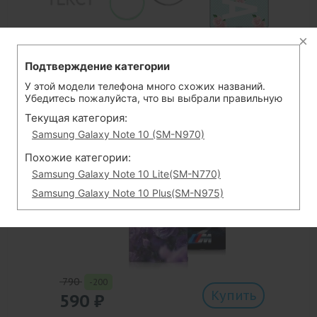
790
-200
Создать
590
₽
Подтверждение категории
У этой модели телефона много схожих названий.
Убедитесь пожалуйста, что вы выбрали правильную
15 000+ готовых дизайнов
Текущая категория:
Выберите из огромной коллекции
Samsung Galaxy Note 10 (SM-N970)
Похожие категории:
Samsung Galaxy Note 10 Lite(SM-N770)
Samsung Galaxy Note 10 Plus(SM-N975)
790
-200
Купить
590
₽