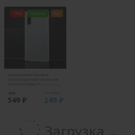
-45%
Новинка
Хит
Силиконовый матовый
полупрозрачный чехол для
Samsung Galaxy Note 10
(арт:69921)
Белый
по акции
999
549
₽
249
₽
Загрузка ...