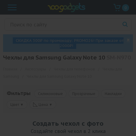
0
✖
СКИДКА 300₽ по промокоду: PROMO26! При заказе от
2000₽!
Чехлы для Samsung Galaxy Note 10
SM-N970
Главная
/
Аксессуары
/
Чехлы для телефонов
/
Чехлы для
Samsung
/
Чехлы для Samsung Galaxy Note 10
Фильтры
Силиконовые
Прозрачные
Накладки
◺
Цвет ▼
Цена ▼
Создать чехол с фото
Создайте свой чехол в 2 клика