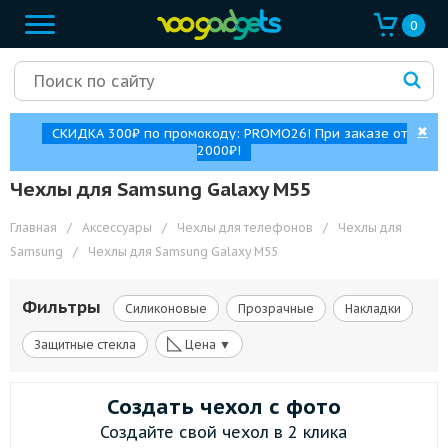
0
✖
СКИДКА 300₽ по промокоду: PROMO26! При заказе от
2000₽!
Чехлы для Samsung Galaxy M55
Главная
/
Аксессуары
/
Чехлы для телефонов
/
Чехлы для
Samsung
/
Чехлы для Samsung Galaxy M55
Фильтры
Силиконовые
Прозрачные
Накладки
◺
Защитные стекла
Цена ▼
Создать чехол с фото
Создайте свой чехол в 2 клика