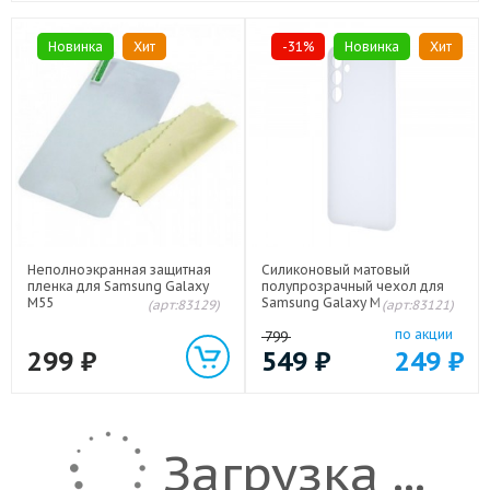
Новинка
Хит
-31%
Новинка
Хит
Неполноэкранная защитная
Силиконовый матовый
пленка для Samsung Galaxy
полупрозрачный чехол для
M55
Samsung Galaxy M55 5G
(арт:83129)
(арт:83121)
по акции
799
299
₽
549
₽
249
₽
Загрузка ...