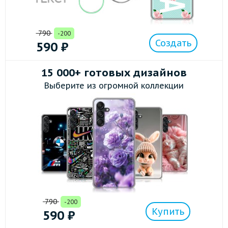
790
-200
Создать
590
₽
15 000+ готовых дизайнов
Выберите из огромной коллекции
790
-200
Купить
590
₽