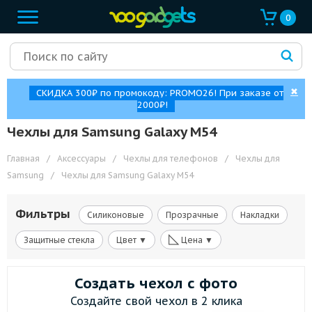
0
✖
СКИДКА 300₽ по промокоду: PROMO26! При заказе от
2000₽!
Чехлы для Samsung Galaxy M54
Главная
/
Аксессуары
/
Чехлы для телефонов
/
Чехлы для
Samsung
/
Чехлы для Samsung Galaxy M54
Фильтры
Силиконовые
Прозрачные
Накладки
◺
Защитные стекла
Цвет ▼
Цена ▼
Создать чехол с фото
Создайте свой чехол в 2 клика