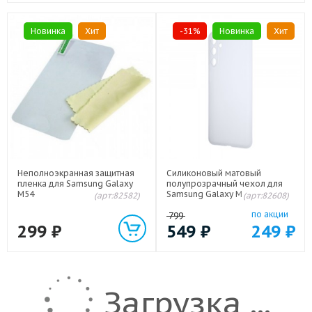
Новинка
Хит
-31%
Новинка
Хит
Неполноэкранная защитная
Силиконовый матовый
пленка для Samsung Galaxy
полупрозрачный чехол для
M54
Samsung Galaxy M54 Белый
(арт:82582)
(арт:82608)
по акции
799
299
₽
549
₽
249
₽
Загрузка ...