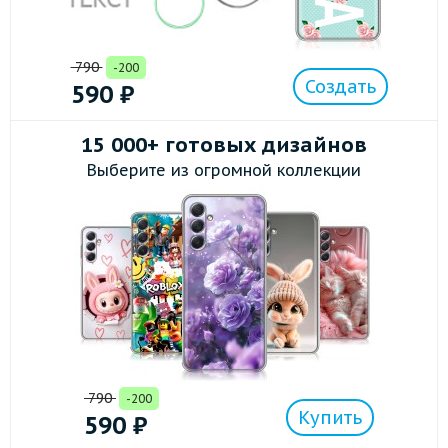
790
-200
Создать
590
₽
15 000+ готовых дизайнов
Выберите из огромной коллекции
790
-200
Купить
590
₽