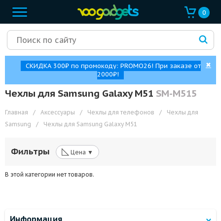
0
✖
СКИДКА 300₽ по промокоду: PROMO26! При заказе от
2000₽!
Чехлы для Samsung Galaxy M51
SM-M515
Главная
/
Аксессуары
/
Чехлы для телефонов
/
Чехлы для
Samsung
/
Чехлы для Samsung Galaxy M51
◺
Фильтры
Цена ▼
В этой категории нет товаров.
Информация