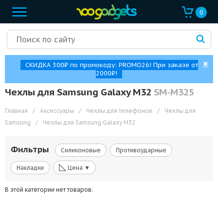
0
✖
СКИДКА 300₽ по промокоду: PROMO26! При заказе от
2000₽!
Чехлы для Samsung Galaxy M32
SM-M325
Главная
/
Аксессуары
/
Чехлы для телефонов
/
Чехлы для
Samsung
/
Чехлы для Samsung Galaxy M32
Фильтры
Силиконовые
Противоударные
◺
Накладки
Цена ▼
В этой категории нет товаров.