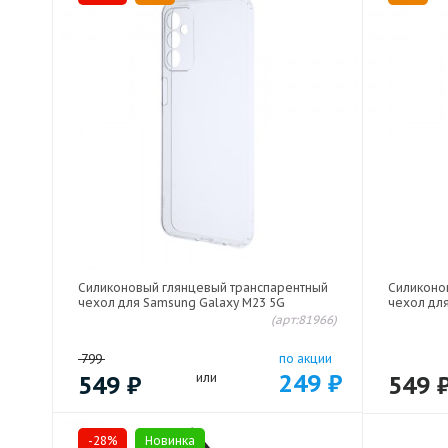
Силиконовый глянцевый транспарентный
Силиконо
чехол для Samsung Galaxy M23 5G
чехол дл
(арт:81966)
799
по акции
249
₽
549
₽
или
549
-28%
Новинка