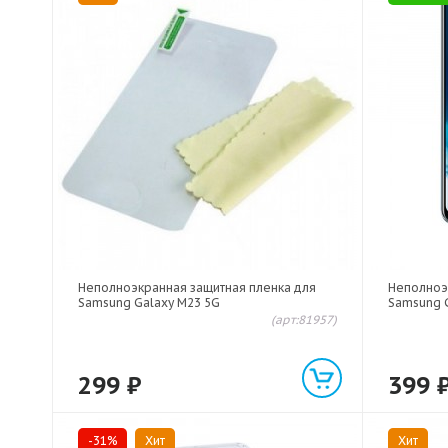
Неполноэкранная защитная пленка для
Неполноэ
Samsung Galaxy M23 5G
Samsung 
(арт:81957)
299
₽
399
-31%
Хит
Хит