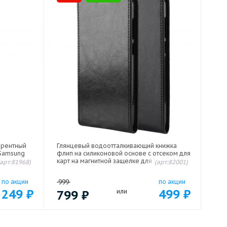
арентный
Глянцевый водоотталкивающий книжка
 Samsung
флип на силиконовой основе с отсеком для
карт на магнитной защелке для Samsung
(арт:81968)
(арт:82001)
Galaxy M23 5G Черный
по акции
999
по акции
249
₽
499
₽
799
₽
или