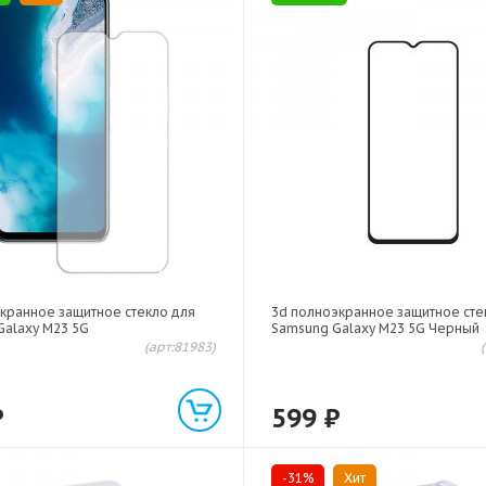
кранное защитное стекло для
3d полноэкранное защитное сте
Galaxy M23 5G
Samsung Galaxy M23 5G Черный
(арт:81983)
₽
599
₽
-31%
Хит