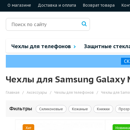
О магазине
Доставка и оплата
Возврат товара
Кон
Чехлы для телефонов
Защитные стекл
СК
Чехлы для Samsung Galaxy 
Главная
/
Аксессуары
/
Чехлы для телефонов
/
Чехлы для Sams
Фильтры
Силиконовые
Кожаные
Книжки
Прозр
Хит
Новинка