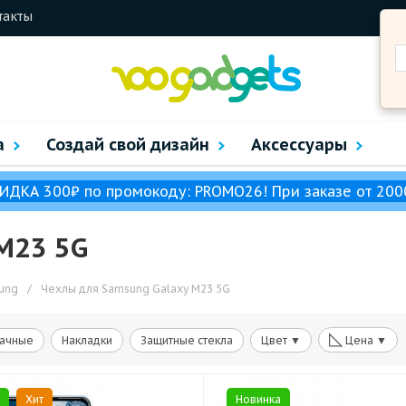
такты
а
Создай свой дизайн
Аксессуары
ИДКА 300₽ по промокоду: PROMO26! При заказе от 200
M23 5G
ung
/
Чехлы для Samsung Galaxy M23 5G
◺
ачные
Накладки
Защитные стекла
Цвет ▼
Цена ▼
Хит
Новинка