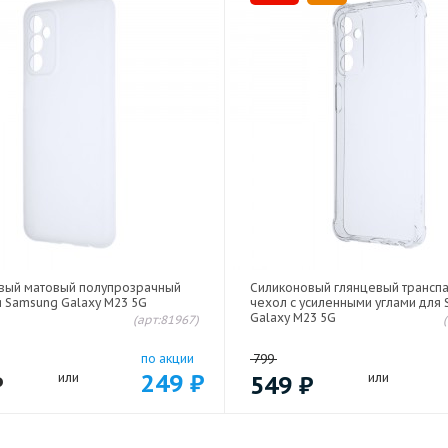
вый матовый полупрозрачный
Силиконовый глянцевый трансп
я Samsung Galaxy M23 5G
чехол с усиленными углами для
Galaxy M23 5G
(арт:81967)
по акции
799
249
₽
₽
или
549
₽
или