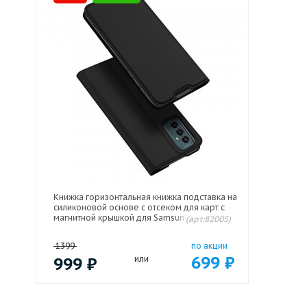
Книжка горизонтальная книжка подставка на
силиконовой основе с отсеком для карт с
магнитной крышкой для Samsung Galaxy M23
(арт:82005)
5G Черный
1399
по акции
699
₽
999
₽
или