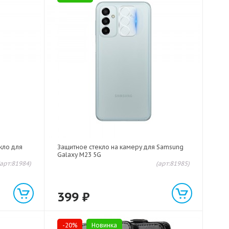
кло для
Защитное стекло на камеру для Samsung
Galaxy M23 5G
(арт:81984)
(арт:81985)
399
₽
-20%
Новинка