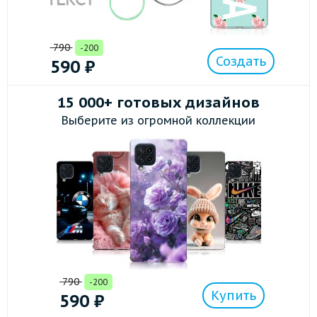
790
-200
Создать
590
₽
15 000+ готовых дизайнов
Выберите из огромной коллекции
790
-200
Купить
590
₽