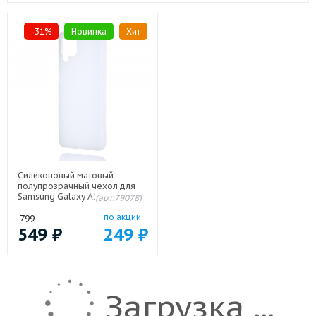
-31%
Новинка
Хит
Силиконовый матовый
полупрозрачный чехол для
Samsung Galaxy A22/M22
(арт:79078)
Белый
по акции
799
549
₽
249
₽
Загрузка ...