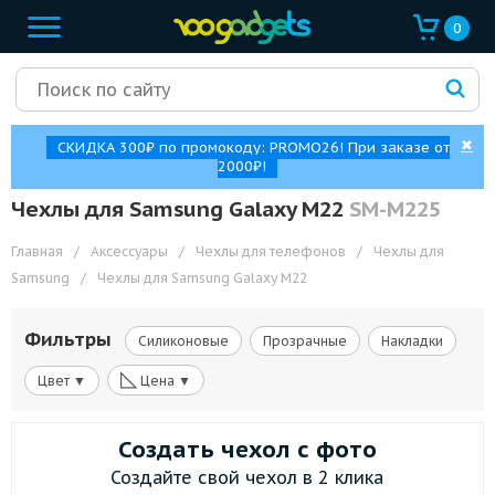
0
✖
СКИДКА 300₽ по промокоду: PROMO26! При заказе от
2000₽!
Чехлы для Samsung Galaxy M22
SM-M225
Главная
/
Аксессуары
/
Чехлы для телефонов
/
Чехлы для
Samsung
/
Чехлы для Samsung Galaxy M22
Фильтры
Силиконовые
Прозрачные
Накладки
◺
Цвет ▼
Цена ▼
Создать чехол с фото
Создайте свой чехол в 2 клика