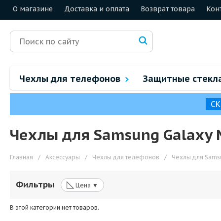
О магазине
Доставка и оплата
Возврат товара
Кон
Чехлы для телефонов
Защитные стекл
СК
Чехлы для Samsung Galaxy
Главная
/
Аксессуары
/
Чехлы для телефонов
/
Чехлы для Sams
◺
Фильтры
Цена ▼
В этой категории нет товаров.