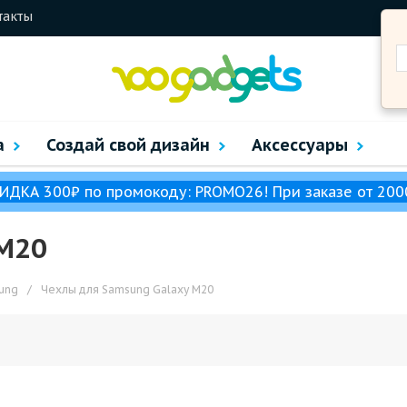
такты
а
Создай свой дизайн
Аксессуары
ИДКА 300₽ по промокоду: PROMO26! При заказе от 200
 M20
ung
/
Чехлы для Samsung Galaxy M20