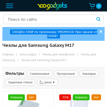
0
✖
СКИДКА 300₽ по промокоду: PROMO26! При заказе от
2000₽!
Чехлы для Samsung Galaxy M17
Главная
/
Аксессуары
/
Чехлы для телефонов
/
Чехлы для
Samsung
/
Чехлы для Samsung Galaxy M17
Фильтры
Силиконовые
Прозрачные
Накладки
◺
Защитные стекла
Цена ▼
Новинка
Хит
-31%
Новинка
Хит