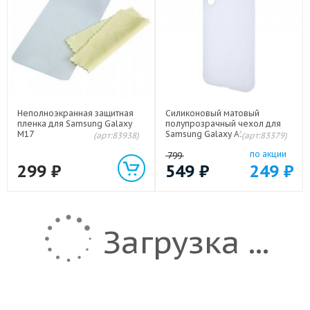
Неполноэкранная защитная
Силиконовый матовый
пленка для Samsung Galaxy
полупрозрачный чехол для
M17
Samsung Galaxy A17, A18, A26,
(арт:83938)
(арт:83379)
Galaxy M17
по акции
799
299
₽
549
₽
249
₽
Загрузка ...