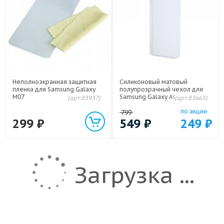
Неполноэкранная защитная
Силиконовый матовый
пленка для Samsung Galaxy
полупрозрачный чехол для
M07
Samsung Galaxy A07 / Galaxy
(арт:83937)
(арт:83665)
F70e / Galaxy M07 Белый
по акции
799
299
₽
549
₽
249
₽
Загрузка ...