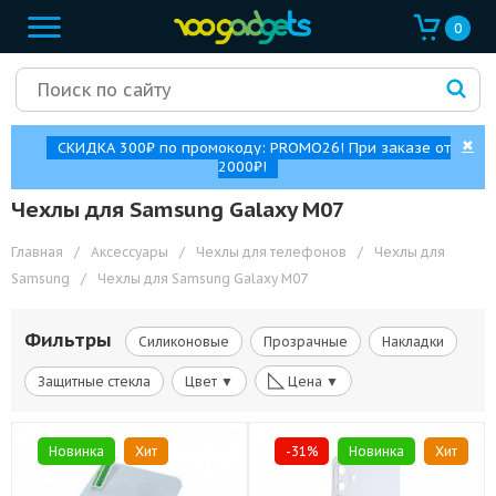
0
✖
СКИДКА 300₽ по промокоду: PROMO26! При заказе от
2000₽!
Чехлы для Samsung Galaxy M07
Главная
/
Аксессуары
/
Чехлы для телефонов
/
Чехлы для
Samsung
/
Чехлы для Samsung Galaxy M07
Фильтры
Силиконовые
Прозрачные
Накладки
◺
Защитные стекла
Цвет ▼
Цена ▼
Новинка
Хит
-31%
Новинка
Хит