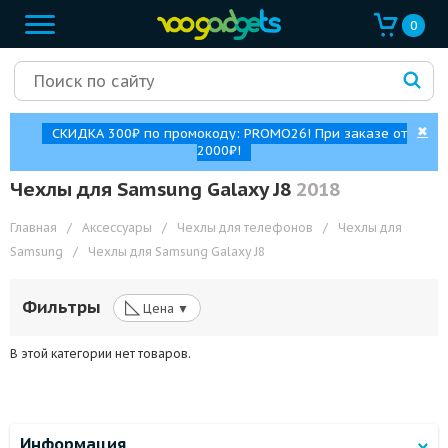
0
✖
СКИДКА 300₽ по промокоду: PROMO26! При заказе от
2000₽!
Чехлы для Samsung Galaxy J8
2018
Главная
/
Аксессуары
/
Чехлы для телефонов
/
Чехлы для
Samsung
/
Чехлы для Samsung Galaxy J8
◺
Фильтры
Цена ▼
В этой категории нет товаров.
Информация