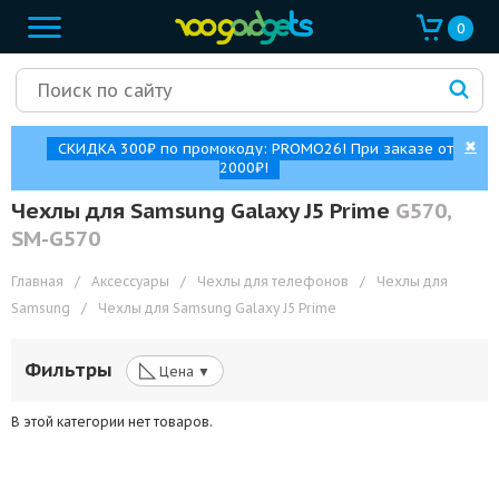
0
✖
СКИДКА 300₽ по промокоду: PROMO26! При заказе от
2000₽!
Чехлы для Samsung Galaxy J5 Prime
G570,
SM-G570
Главная
/
Аксессуары
/
Чехлы для телефонов
/
Чехлы для
Samsung
/
Чехлы для Samsung Galaxy J5 Prime
◺
Фильтры
Цена ▼
В этой категории нет товаров.