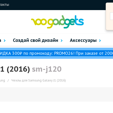
такты
а
Создай свой дизайн
Аксессуары
ИДКА 300₽ по промокоду: PROMO26! При заказе от 200
1 (2016)
sm-j120
ung
/
Чехлы для Samsung Galaxy J1 (2016)