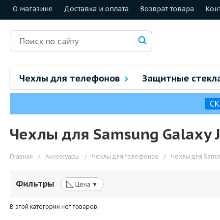
О магазине
Доставка и оплата
Возврат товара
Кон
Чехлы для телефонов
Защитные стекл
СК
Чехлы для Samsung Galaxy J
Главная
/
Аксессуары
/
Чехлы для телефонов
/
Чехлы для Sams
◺
Фильтры
Цена ▼
В этой категории нет товаров.