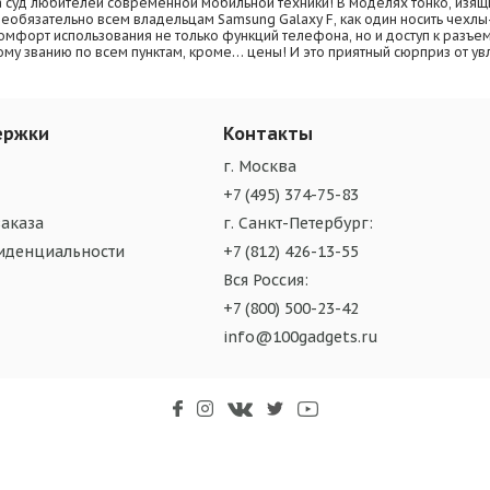
 суд любителей современной мобильной техники! В моделях тонко, изящн
еобязательно всем владельцам Samsung Galaxy F, как один носить чехлы
мфорт использования не только функций телефона, но и доступ к разъем
тому званию по всем пунктам, кроме… цены! И это приятный сюрприз от 
ержки
Контакты
г. Москва
+7 (495) 374-75-83
аказа
г. Санкт-Петербург:
иденциальности
+7 (812) 426-13-55
Вся Россия:
+7 (800) 500-23-42
info@100gadgets.ru