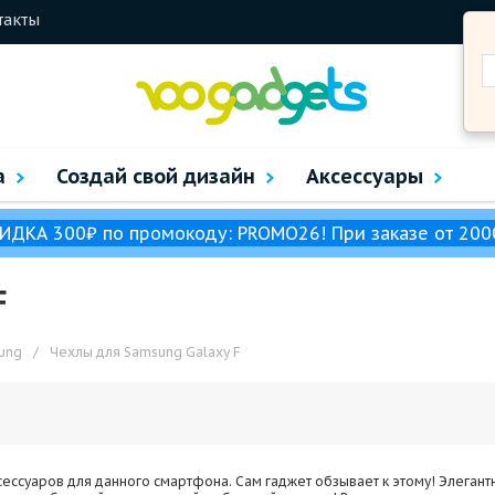
такты
а
Создай свой дизайн
Аксессуары
ИДКА 300₽ по промокоду: PROMO26! При заказе от 200
F
ung
/
Чехлы для Samsung Galaxy F
ксессуаров для данного смартфона. Сам гаджет обзывает к этому! Элеган