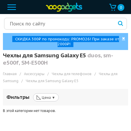
0
✖
СКИДКА 300₽ по промокоду: PROMO26! При заказе от
2000₽!
Чехлы для Samsung Galaxy E5
duos, sm-
e500f, SM-E500H
Главная
/
Аксессуары
/
Чехлы для телефонов
/
Чехлы для
Samsung
/
Чехлы для Samsung Galaxy E5
◺
Фильтры
Цена ▼
В этой категории нет товаров.