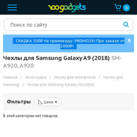
0
✖
СКИДКА 300₽ по промокоду: PROMO26! При заказе от
2000₽!
Чехлы для Samsung Galaxy A9 (2018)
SM-
A920, A920
Главная
/
Аксессуары
/
Чехлы для телефонов
/
Чехлы для
Samsung
/
Чехлы для Samsung Galaxy A9 (2018)
◺
Фильтры
Цена ▼
В этой категории нет товаров.