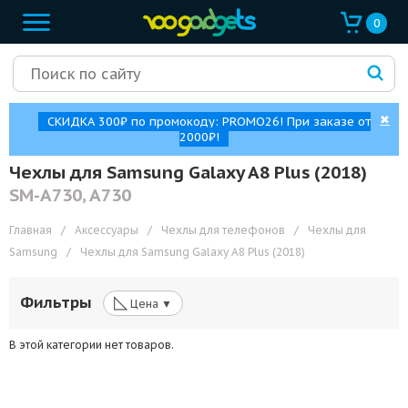
0
✖
СКИДКА 300₽ по промокоду: PROMO26! При заказе от
2000₽!
Чехлы для Samsung Galaxy A8 Plus (2018)
SM-A730, A730
Главная
/
Аксессуары
/
Чехлы для телефонов
/
Чехлы для
Samsung
/
Чехлы для Samsung Galaxy A8 Plus (2018)
◺
Фильтры
Цена ▼
В этой категории нет товаров.