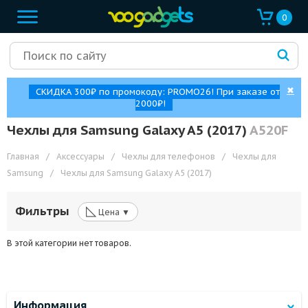
0
✖
СКИДКА 300₽ по промокоду: PROMO26! При заказе от
2000₽!
Чехлы для Samsung Galaxy A5 (2017)
A520F
Главная
/
Аксессуары
/
Чехлы для телефонов
/
Чехлы для
Samsung
/
Чехлы для Samsung Galaxy A5 (2017)
◺
Фильтры
Цена ▼
В этой категории нет товаров.
Информация