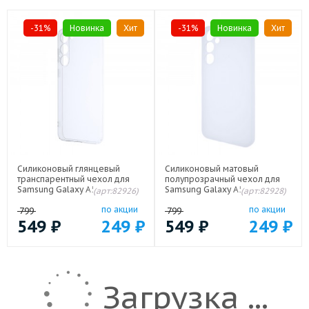
-31%
Новинка
Хит
-31%
Новинка
Хит
Силиконовый глянцевый
Силиконовый матовый
транспарентный чехол для
полупрозрачный чехол для
Samsung Galaxy A55
Samsung Galaxy A55 Белый
(арт:82926)
(арт:82928)
по акции
по акции
799
799
549
₽
249
₽
549
₽
249
₽
Загрузка ...