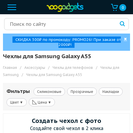
0
✖
СКИДКА 300₽ по промокоду: PROMO26! При заказе от
2000₽!
Чехлы для Samsung Galaxy A55
Главная
/
Аксессуары
/
Чехлы для телефонов
/
Чехлы для
Samsung
/
Чехлы для Samsung Galaxy A55
Фильтры
Силиконовые
Прозрачные
Накладки
◺
Цвет ▼
Цена ▼
Создать чехол с фото
Создайте свой чехол в 2 клика