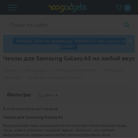
0
✖
СКИДКА 300₽ по промокоду: PROMO26! При заказе от
2000₽!
Чехлы для Samsung Galaxy A5 на любой вкус
Главная
/
Аксессуары
/
Чехлы для телефонов
/
Чехлы для
Samsung
/
Чехлы для Samsung Galaxy A5
◺
Фильтры
Цена ▼
В этой категории нет товаров.
Чехлы для
Samsung
Galaxy
А5
Безупречный стиль складывается из мелочей. Качественная обувь,
часы, очки и, конечно, модный гаджет. Для всех, кто желает
выделяться из окружения и любит демонстрировать свою