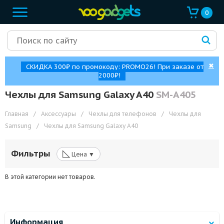
0
✖
СКИДКА 300₽ по промокоду: PROMO26! При заказе от
2000₽!
Чехлы для Samsung Galaxy A40
SM-A405
Главная
/
Аксессуары
/
Чехлы для телефонов
/
Чехлы для
Samsung
/
Чехлы для Samsung Galaxy A40
◺
Фильтры
Цена ▼
В этой категории нет товаров.
Информация