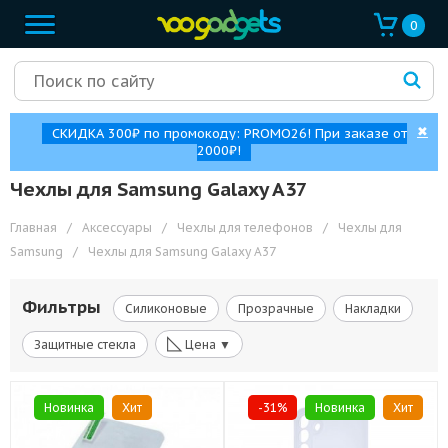
0
✖
СКИДКА 300₽ по промокоду: PROMO26! При заказе от
2000₽!
Чехлы для Samsung Galaxy A37
Главная
/
Аксессуары
/
Чехлы для телефонов
/
Чехлы для
Samsung
/
Чехлы для Samsung Galaxy A37
Фильтры
Силиконовые
Прозрачные
Накладки
◺
Защитные стекла
Цена ▼
Новинка
Хит
-31%
Новинка
Хит