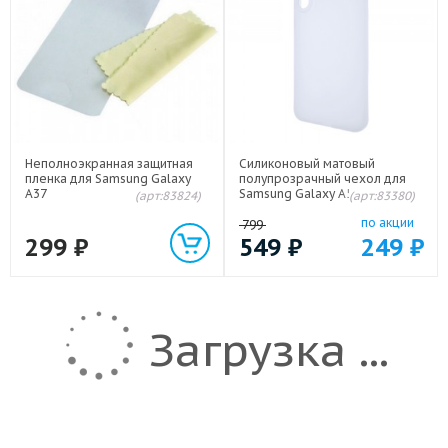
Неполноэкранная защитная
Силиконовый матовый
пленка для Samsung Galaxy
полупрозрачный чехол для
A37
Samsung Galaxy A56/A37
(арт:83824)
(арт:83380)
по акции
799
299
₽
549
₽
249
₽
Загрузка ...