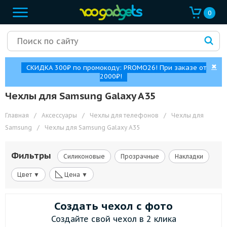
0
✖
СКИДКА 300₽ по промокоду: PROMO26! При заказе от
2000₽!
Чехлы для Samsung Galaxy A35
Главная
/
Аксессуары
/
Чехлы для телефонов
/
Чехлы для
Samsung
/
Чехлы для Samsung Galaxy A35
Фильтры
Силиконовые
Прозрачные
Накладки
◺
Цвет ▼
Цена ▼
Создать чехол с фото
Создайте свой чехол в 2 клика