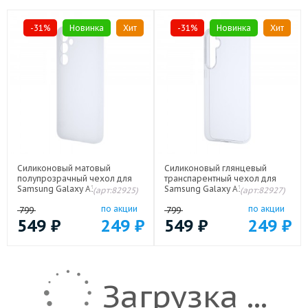
-31%
Новинка
Хит
-31%
Новинка
Хит
Силиконовый матовый
Силиконовый глянцевый
полупрозрачный чехол для
транспарентный чехол для
Samsung Galaxy A35 Белый
Samsung Galaxy A35
(арт:82925)
(арт:82927)
по акции
по акции
799
799
549
₽
249
₽
549
₽
249
₽
Загрузка ...