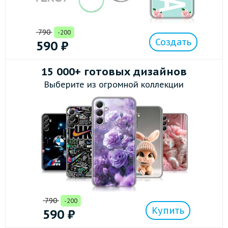
790
-200
Создать
590
₽
15 000+ готовых дизайнов
Выберите из огромной коллекции
790
-200
Купить
590
₽