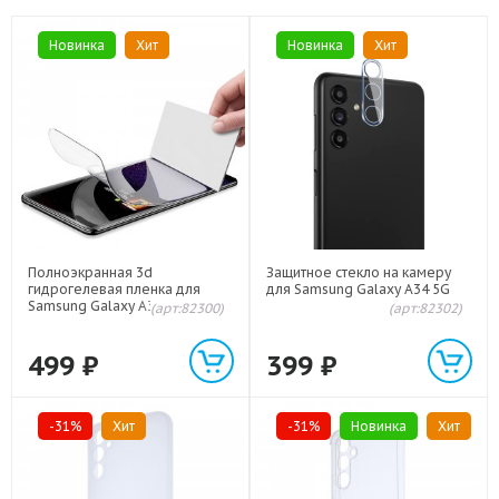
Новинка
Хит
Новинка
Хит
Полноэкранная 3d
Защитное стекло на камеру
гидрогелевая пленка для
для Samsung Galaxy A34 5G
Samsung Galaxy A34 5G
(арт:82300)
(арт:82302)
499
₽
399
₽
-31%
Хит
-31%
Новинка
Хит