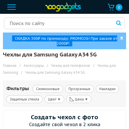
0
✖
СКИДКА 300₽ по промокоду: PROMO26! При заказе от
2000₽!
Чехлы для Samsung Galaxy A34 5G
Главная
/
Аксессуары
/
Чехлы для телефонов
/
Чехлы для
Samsung
/
Чехлы для Samsung Galaxy A34 5G
Фильтры
Силиконовые
Прозрачные
Накладки
◺
Защитные стекла
Цвет ▼
Цена ▼
Создать чехол с фото
Создайте свой чехол в 2 клика