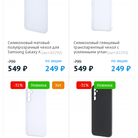
Силиконовый матовый
Силиконовый глянцевый
полупрозрачный чехол для
транспарентный чехол с
Samsung Galaxy A34 5G Белый
усиленными углами для
(арт:82292)
(арт:82293)
Samsung Galaxy A34 5G
по акции
по акции
799
799
549
₽
249
₽
549
₽
249
₽
-31%
Новинка
Хит
-31%
Новинка