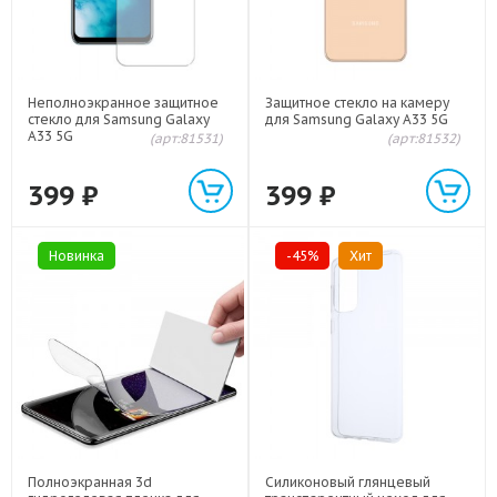
Неполноэкранное защитное
Защитное стекло на камеру
стекло для Samsung Galaxy
для Samsung Galaxy A33 5G
A33 5G
(арт:81531)
(арт:81532)
399
₽
399
₽
Новинка
-45%
Хит
Полноэкранная 3d
Силиконовый глянцевый