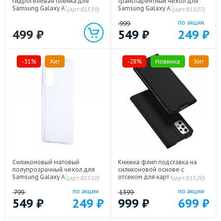
гидрогелевая пленка для
транспарентный чехол для
Samsung Galaxy A33 5G
Samsung Galaxy A33 5G
(арт:81539)
(арт:81507)
по акции
999
499
₽
549
₽
249
₽
-31%
Хит
-28%
Новинка
Хит
Силиконовый матовый
Книжка флип подставка на
полупрозрачный чехол для
силиконовой основе с
Samsung Galaxy A33 5G
отсеком для карт с магнитной
(арт:81510)
(арт:81520)
крышкой для Samsung Galaxy
по акции
по акции
A33 5G Черный
799
1399
549
₽
249
₽
999
₽
699
₽