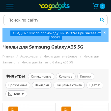
0
✖
СКИДКА 300₽ по промокоду: PROMO26! При заказе от
2000₽!
Чехлы для Samsung Galaxy A33 5G
Главная
/
Аксессуары
/
Чехлы для телефонов
/
Чехлы для
Samsung
/
Чехлы для Samsung Galaxy A33 5G
Фильтры
Силиконовые
Кожаные
Книжки
Прозрачные
Накладки
Защитные стекла
Цвет ▼
◺
Цена ▼
Хит
Хит