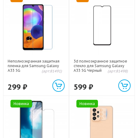
Неполноэкранная защитная
3d полноэкранное защитное
пленка для Samsung Galaxy
стекло для Samsung Galaxy
A33 5G
A33 5G Черный
(арт:81491)
(арт:81498)
299
₽
599
₽
Новинка
Новинка