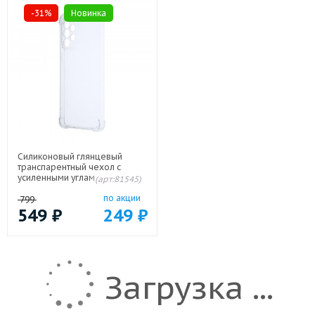
-31%
Новинка
Силиконовый глянцевый
транспарентный чехол с
усиленными углами для
(арт:81545)
Samsung Galaxy A33 5G
по акции
799
549
₽
249
₽
Загрузка ...