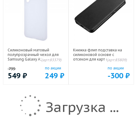
Силиконовый матовый
Книжка флип подставка на
полупрозрачный чехол для
силиконовой основе с
Samsung Galaxy A17, A18, A26,
отсеком для карт с магнитной
(арт:83379)
(арт:83809)
Galaxy M17
крышкой для Samsung Galaxy
по акции
по акции
A17/Galaxy A26 Черный
799
549
₽
249
₽
-300
₽
Загрузка ...