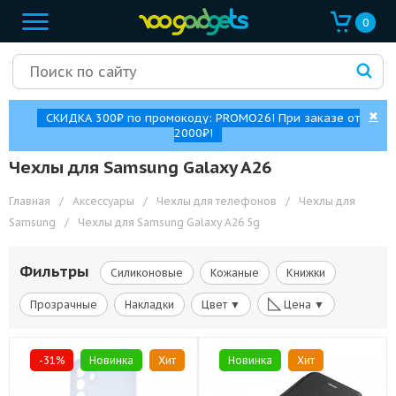
0
✖
СКИДКА 300₽ по промокоду: PROMO26! При заказе от
2000₽!
Чехлы для Samsung Galaxy A26
Главная
/
Аксессуары
/
Чехлы для телефонов
/
Чехлы для
Samsung
/
Чехлы для Samsung Galaxy A26 5g
Фильтры
Силиконовые
Кожаные
Книжки
◺
Прозрачные
Накладки
Цвет ▼
Цена ▼
-31%
Новинка
Хит
Новинка
Хит