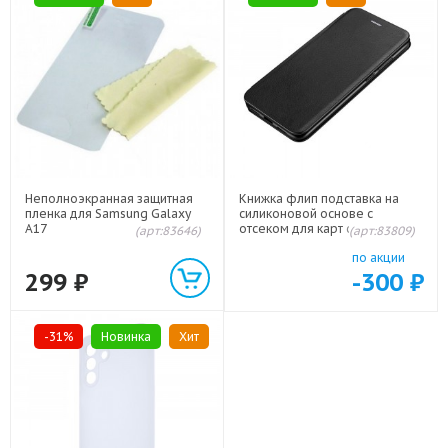
Неполноэкранная защитная
Книжка флип подставка на
пленка для Samsung Galaxy
силиконовой основе с
A17
отсеком для карт с магнитной
(арт:83646)
(арт:83809)
крышкой для Samsung Galaxy
по акции
A17/Galaxy A26 Черный
299
₽
-300
₽
-31%
Новинка
Хит