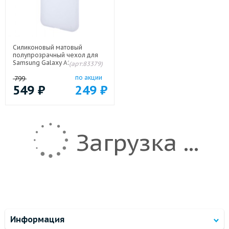
Силиконовый матовый
полупрозрачный чехол для
Samsung Galaxy A17, A18, A26,
(арт:83379)
Galaxy M17
по акции
799
549
₽
249
₽
Загрузка ...
Информация