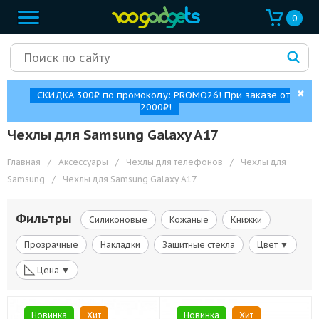
0
✖
СКИДКА 300₽ по промокоду: PROMO26! При заказе от
2000₽!
Чехлы для Samsung Galaxy A17
Главная
/
Аксессуары
/
Чехлы для телефонов
/
Чехлы для
Samsung
/
Чехлы для Samsung Galaxy A17
Фильтры
Силиконовые
Кожаные
Книжки
Прозрачные
Накладки
Защитные стекла
Цвет ▼
◺
Цена ▼
Новинка
Хит
Новинка
Хит