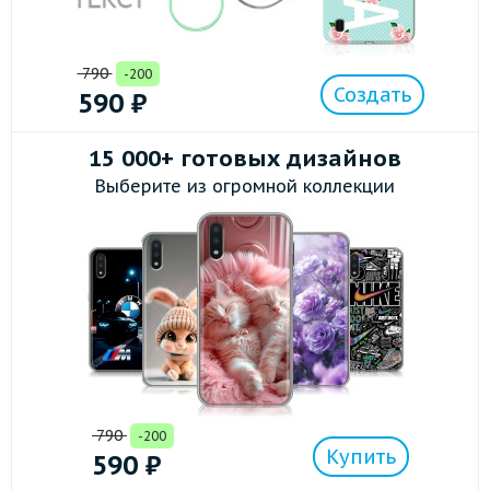
790
-200
Создать
590
₽
15 000+ готовых дизайнов
Выберите из огромной коллекции
790
-200
Купить
590
₽