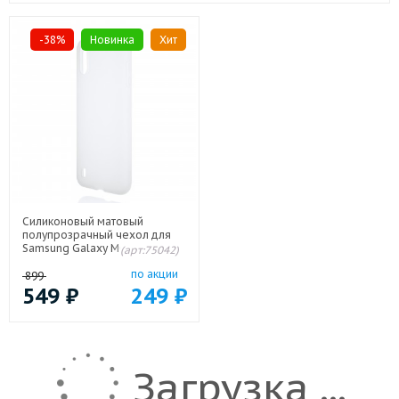
-38%
Новинка
Хит
Силиконовый матовый
полупрозрачный чехол для
Samsung Galaxy M01/Galaxy
(арт:75042)
A01 Белый
по акции
899
549
₽
249
₽
Загрузка ...