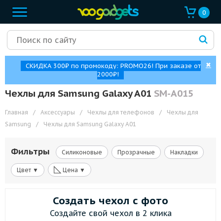
0
✖
СКИДКА 300₽ по промокоду: PROMO26! При заказе от
2000₽!
Чехлы для Samsung Galaxy A01
SM-A015
Главная
/
Аксессуары
/
Чехлы для телефонов
/
Чехлы для
Samsung
/
Чехлы для Samsung Galaxy A01
Фильтры
Силиконовые
Прозрачные
Накладки
◺
Цвет ▼
Цена ▼
Создать чехол с фото
Создайте свой чехол в 2 клика